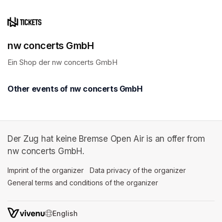
nw concerts GmbH
Ein Shop der nw concerts GmbH 
Other events of nw concerts GmbH
Der Zug hat keine Bremse Open Air is an offer from
nw concerts GmbH.
Imprint of the organizer
(opens in a new tab)
Data privacy of the organizer
(opens in 
General terms and conditions of the organizer
(opens in a new ta
SWITCH LANGUAGE