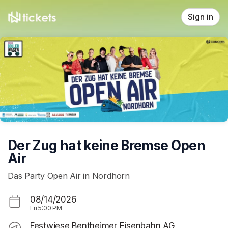
Skip header
Sign in
Der Zug hat keine Bremse Open
Air
Das Party Open Air in Nordhorn
08/14/2026
Fri
5:00 PM
Festwiese Bentheimer Eisenbahn AG