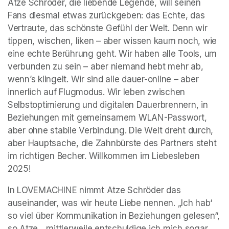
Atze Schröder, die liebende Legende, will seinen 
Fans diesmal etwas zurückgeben: das Echte, das 
Vertraute, das schönste Gefühl der Welt. Denn wir 
tippen, wischen, liken – aber wissen kaum noch, wie 
eine echte Berührung geht. Wir haben alle Tools, um 
verbunden zu sein – aber niemand hebt mehr ab, 
wenn’s klingelt. Wir sind alle dauer-online – aber 
innerlich auf Flugmodus. Wir leben zwischen 
Selbstoptimierung und digitalen Dauerbrennern, in 
Beziehungen mit gemeinsamem WLAN-Passwort, 
aber ohne stabile Verbindung. Die Welt dreht durch, 
aber Hauptsache, die Zahnbürste des Partners steht 
im richtigen Becher. Willkommen im Liebesleben 
2025!
In LOVEMACHINE nimmt Atze Schröder das 
auseinander, was wir heute Liebe nennen. „Ich hab‘ 
so viel über Kommunikation in Beziehungen gelesen“, 
so Atze, „mittlerweile entschuldige ich mich sogar 